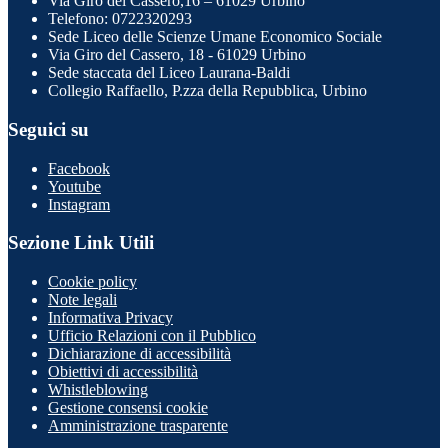
Via Giro del Cassero,16 – 61029 Urbino
Telefono: 0722320293
Sede Liceo delle Scienze Umane Economico Sociale
Via Giro del Cassero, 18 - 61029 Urbino
Sede staccata del Liceo Laurana-Baldi
Collegio Raffaello, P.zza della Repubblica, Urbino
Seguici su
Facebook
Youtube
Instagram
Sezione Link Utili
Cookie policy
Note legali
Informativa Privacy
Ufficio Relazioni con il Pubblico
Dichiarazione di accessibilità
Obiettivi di accessibilità
Whistleblowing
Gestione consensi cookie
Amministrazione trasparente