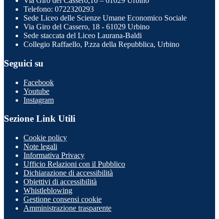
Via Giro del Cassero,16 – 61029 Urbino
Telefono: 0722320293
Sede Liceo delle Scienze Umane Economico Sociale
Via Giro del Cassero, 18 - 61029 Urbino
Sede staccata del Liceo Laurana-Baldi
Collegio Raffaello, P.zza della Repubblica, Urbino
Seguici su
Facebook
Youtube
Instagram
Sezione Link Utili
Cookie policy
Note legali
Informativa Privacy
Ufficio Relazioni con il Pubblico
Dichiarazione di accessibilità
Obiettivi di accessibilità
Whistleblowing
Gestione consensi cookie
Amministrazione trasparente