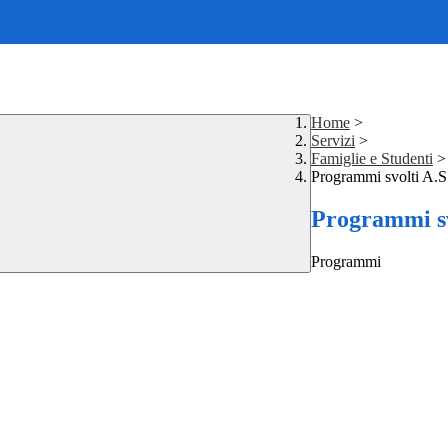
Home
>
Servizi
>
Famiglie e Studenti
>
Programmi svolti A.S
Programmi sv
Programmi