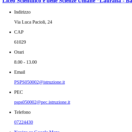
Liceo Scientifico e delle Scienze Umane “Laurana - Ba
Indirizzo
Via Luca Pacioli, 24
CAP
61029
Orari
8.00 - 13.00
Email
PSPS050002@istruzione.it
PEC
psps050002@pec.istruzione.it
Telefono
07224430