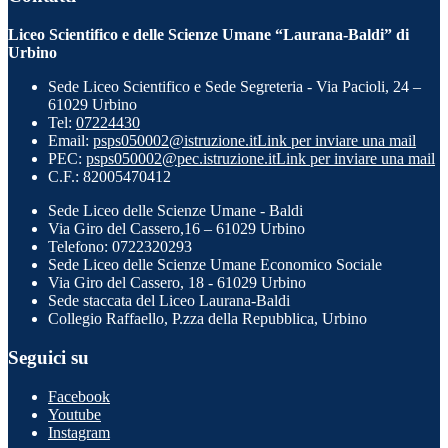
Liceo Scientifico e delle Scienze Umane “Laurana-Baldi” di
Urbino
Sede Liceo Scientifico e Sede Segreteria - Via Pacioli, 24 –
61029 Urbino
Tel:
07224430
Email:
psps050002@istruzione.it
Link per inviare una mail
PEC:
psps050002@pec.istruzione.it
Link per inviare una mail
C.F.: 82005470412
Sede Liceo delle Scienze Umane - Baldi
Via Giro del Cassero,16 – 61029 Urbino
Telefono: 0722320293
Sede Liceo delle Scienze Umane Economico Sociale
Via Giro del Cassero, 18 - 61029 Urbino
Sede staccata del Liceo Laurana-Baldi
Collegio Raffaello, P.zza della Repubblica, Urbino
Seguici su
Facebook
Youtube
Instagram