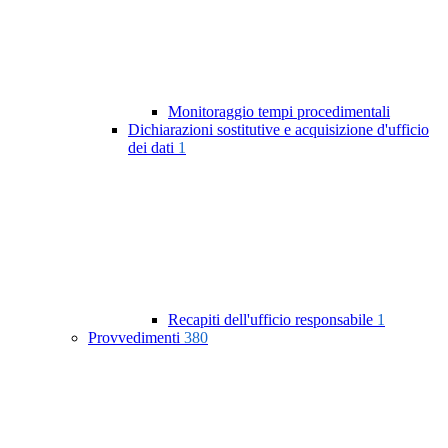
Monitoraggio tempi procedimentali
Dichiarazioni sostitutive e acquisizione d'ufficio
dei dati
1
Recapiti dell'ufficio responsabile
1
Provvedimenti
380