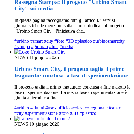
Rassegna Stampa: Il progetto "Urbino Smart
City" sui media
In questa pagina raccogliamo tutti gli articoli, i servizi
giornalistici e le menzioni sulla stampa dedicati al progetto
"Urbino Smart City", l'iniziativa che...
#urbino
#smart
#city
#foto
#3D
#plastico
#urbinosmartcity
#stampa
#giornali
#IoT
#media
NEWS
11 giugno 2026
Urbino Smart City, il progetto taglia il primo
traguardo: conclusa la fase di sperimentazione
Il progetto taglia il primo traguardo: conclusa a fine maggio la
fase di sperimentazione. La nostra fase di sperimentazione è
giunta al termine a fine...
#urbino
#alunni
#usr - ufficio scolastico regionale
#smart
#city
#sperimentazione
#foto
#3D
#plastico
NEWS
10 giugno 2026