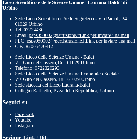
Liceo Scientifico e delle Scienze Umane “Laurana-Baldi” di
Urbino
Sede Liceo Scientifico e Sede Segreteria - Via Pacioli, 24 –
61029 Urbino
Tel:
07224430
Email:
psps050002@istruzione.it
Link per inviare una mail
PEC:
psps050002@pec.istruzione.it
Link per inviare una mail
C.F.: 82005470412
Sede Liceo delle Scienze Umane - Baldi
Via Giro del Cassero,16 – 61029 Urbino
Telefono: 0722320293
Sede Liceo delle Scienze Umane Economico Sociale
Via Giro del Cassero, 18 - 61029 Urbino
Sede staccata del Liceo Laurana-Baldi
Collegio Raffaello, P.zza della Repubblica, Urbino
Seguici su
Facebook
Youtube
Instagram
Sezione Link Utili