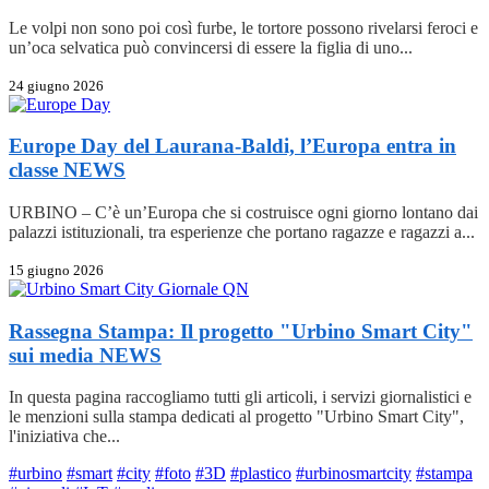
Le volpi non sono poi così furbe, le tortore possono rivelarsi feroci e
un’oca selvatica può convincersi di essere la figlia di uno...
24 giugno 2026
Europe Day del Laurana-Baldi, l’Europa entra in
classe
NEWS
URBINO – C’è un’Europa che si costruisce ogni giorno lontano dai
palazzi istituzionali, tra esperienze che portano ragazze e ragazzi a...
15 giugno 2026
Rassegna Stampa: Il progetto "Urbino Smart City"
sui media
NEWS
In questa pagina raccogliamo tutti gli articoli, i servizi giornalistici e
le menzioni sulla stampa dedicati al progetto "Urbino Smart City",
l'iniziativa che...
#urbino
#smart
#city
#foto
#3D
#plastico
#urbinosmartcity
#stampa