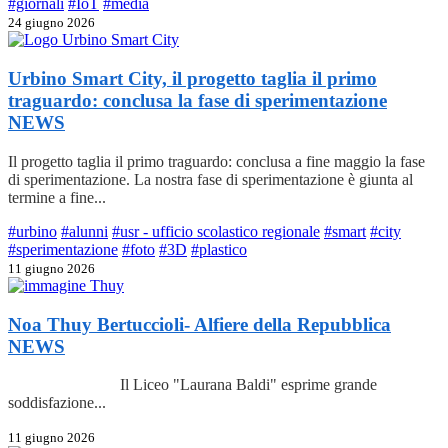
#giornali
#IoT
#media
24 giugno 2026
Urbino Smart City, il progetto taglia il primo
traguardo: conclusa la fase di sperimentazione
NEWS
Il progetto taglia il primo traguardo: conclusa a fine maggio la fase
di sperimentazione. La nostra fase di sperimentazione è giunta al
termine a fine...
#urbino
#alunni
#usr - ufficio scolastico regionale
#smart
#city
#sperimentazione
#foto
#3D
#plastico
11 giugno 2026
Noa Thuy Bertuccioli- Alfiere della Repubblica
NEWS
Il Liceo "Laurana Baldi" esprime grande
soddisfazione...
11 giugno 2026