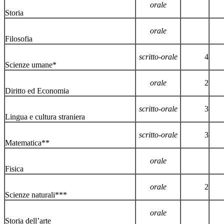
orale
Storia
orale
Filosofia
scritto-orale
4
Scienze umane*
orale
2
Diritto ed Economia
scritto-orale
3
Lingua e cultura straniera
scritto-orale
3
Matematica**
orale
Fisica
orale
2
Scienze naturali***
orale
Storia dell’arte