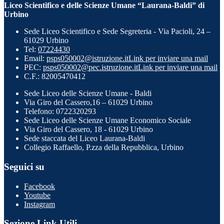
Liceo Scientifico e delle Scienze Umane “Laurana-Baldi” di
Urbino
Sede Liceo Scientifico e Sede Segreteria - Via Pacioli, 24 –
61029 Urbino
Tel:
07224430
Email:
psps050002@istruzione.it
Link per inviare una mail
PEC:
psps050002@pec.istruzione.it
Link per inviare una mail
C.F.: 82005470412
Sede Liceo delle Scienze Umane - Baldi
Via Giro del Cassero,16 – 61029 Urbino
Telefono: 0722320293
Sede Liceo delle Scienze Umane Economico Sociale
Via Giro del Cassero, 18 - 61029 Urbino
Sede staccata del Liceo Laurana-Baldi
Collegio Raffaello, P.zza della Repubblica, Urbino
Seguici su
Facebook
Youtube
Instagram
Sezione Link Utili