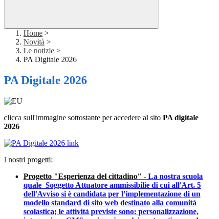
Home
>
Novità
>
Le notizie
>
PA Digitale 2026
PA Digitale 2026
clicca sull'immagine sottostante per accedere al sito
PA digitale
2026
I nostri progetti:
Progetto "Esperienza del cittadino"
- La nostra scuola
quale
Soggetto Attuatore ammissibilie di cui all'Art. 5
dell'Avviso si è candidata per l’implementazione di un
modello standard di sito web destinato alla comunità
scolastica; le attività previste sono: personalizzazione,