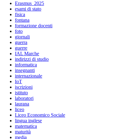
Erasmus_2025
esami di stato
fisica
fontana
formazione docenti
foto
giornali
guerra
guerre
IAL Marche
indirizzi di studio
informatica
insegnanti
internazionale
IoT
iscrizioni
istituto
laboratori
laurana
liceo
Liceo Economico Sociale
lingua inglese
matematica
maturità
media