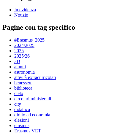
In evidenza
Notizie
Pagine con tag specifico
#Erasmus_2025
2024/2025
2025
2025/26
3D
alunni
astronomia
attività extracurricolari
benessere
biblioteca
cielo
circolari ministeriali
city
didattica
diritto ed economia
elezioni
erasmus
Erasmus VET