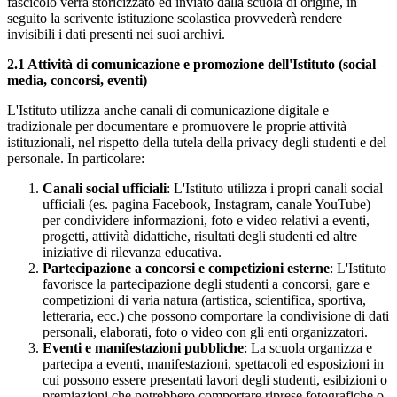
fascicolo verrà storicizzato ed inviato dalla scuola di origine, in
seguito la scrivente istituzione scolastica provvederà rendere
invisibili i dati presenti nei suoi archivi.
2.1 Attività di comunicazione e promozione dell'Istituto (social
media, concorsi, eventi)
L'Istituto utilizza anche canali di comunicazione digitale e
tradizionale per documentare e promuovere le proprie attività
istituzionali, nel rispetto della tutela della privacy degli studenti e del
personale. In particolare:
Canali social ufficiali
: L'Istituto utilizza i propri canali social
ufficiali (es. pagina Facebook, Instagram, canale YouTube)
per condividere informazioni, foto e video relativi a eventi,
progetti, attività didattiche, risultati degli studenti ed altre
iniziative di rilevanza educativa.
Partecipazione a concorsi e competizioni esterne
: L'Istituto
favorisce la partecipazione degli studenti a concorsi, gare e
competizioni di varia natura (artistica, scientifica, sportiva,
letteraria, ecc.) che possono comportare la condivisione di dati
personali, elaborati, foto o video con gli enti organizzatori.
Eventi e manifestazioni pubbliche
: La scuola organizza e
partecipa a eventi, manifestazioni, spettacoli ed esposizioni in
cui possono essere presentati lavori degli studenti, esibizioni o
premiazioni che potrebbero comportare riprese fotografiche o