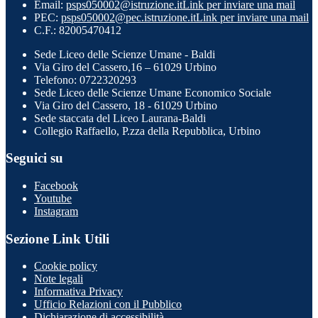
Email:
psps050002@istruzione.it
Link per inviare una mail
PEC:
psps050002@pec.istruzione.it
Link per inviare una mail
C.F.: 82005470412
Sede Liceo delle Scienze Umane - Baldi
Via Giro del Cassero,16 – 61029 Urbino
Telefono: 0722320293
Sede Liceo delle Scienze Umane Economico Sociale
Via Giro del Cassero, 18 - 61029 Urbino
Sede staccata del Liceo Laurana-Baldi
Collegio Raffaello, P.zza della Repubblica, Urbino
Seguici su
Facebook
Youtube
Instagram
Sezione Link Utili
Cookie policy
Note legali
Informativa Privacy
Ufficio Relazioni con il Pubblico
Dichiarazione di accessibilità