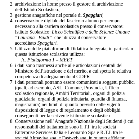
archiviazione in home presso il gestore di archiviazione
dell’Istituto Scolastico:
,
gestione anagrafiche nel portale di
Spaggiari
,
conservazione digitale del fascicolo alunno per tempo
necessario alla carriera scolastica presso il conservatore:
Istituto Scolastico:
Liceo Scientifico e delle Scienze Umane
“Laurana –Baldi”
che utilizza il conservatore
accreditato
Spaggiari
.
Utilizzo delle piattaforme di Didattica Integrata, in particolare
questa istituzione scolastica utilizza:
Piattaforma 1 – MEET
i dati sono trasmessi anche alle articolazioni centrali del
Ministero dell’istruzione e del merito, a cui spetta la relativa
competenza di adeguamento al GDPR
i dati personali potranno essere comunicati a soggetti pubblici
(quali, ad esempio, ASL, Comune, Provincia, Ufficio
scolastico regionale, Ambiti Territoriali, organi di polizia
giudiziaria, organi di polizia tributaria, guardia di finanza,
magistratura) nei limiti di quanto previsto dalle vigenti
disposizioni di legge e di regolamento e degli obblighi
conseguenti per la scrivente istituzione scolastica.
Conservazione nell’ Anagrafe Nazionale degli Studenti (i cui
responsabili del trattamento sono il T.I. tra le società
Enterprise Services Italia e Leonardo Spa e R.T.I. tra le
società Almaviva spa. e Fastweb spa, in quanto affidatari