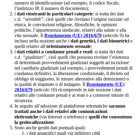
numero di identificazione (ad esempio, il codice fiscale,
l’indirizzo IP, il numero di documento);
i
dati rientranti in particolari categorie
: si tratta dei dati
c.d.
“sensibili”
, cioè quelli che rivelano l’origine razziale od
etnica, le convinzioni religiose, filosofiche, le opinioni
politiche, l’appartenenza sindacale, relativi alla salute o alla
vita sessuale. Il
Regolamento (UE) 2016/679
(articolo 9) ha
incluso nella nozione anche i
dati genetici, i dati biometrici
e
quelli relativi all’
orientamento sessuale
;
i
dati relativi a condanne penali e reati
: si tratta dei dati
c.d.
“giudiziari”
, cioè quelli che possono rivelare l’esistenza
di determinati provvedimenti giudiziari soggetti ad iscrizione
nel casellario giudiziale (ad esempio, i provvedimenti penali di
condanna definitivi, la liberazione condizionale, il divieto od
obbligo di soggiorno, le misure alternative alla detenzione) o
la qualità di imputato o di indagato. Il
Regolamento (UE)
2016/679
(articolo 10) ricomprende in tale nozione i dati
relativi alle condanne penali e ai reati o a connesse misure di
sicurezza.
In seguito all’adozione di piattaforme telematiche
saranno
trattati anche i dati relativi alle comunicazioni
elettroniche
(via Internet o telefono) e
quelli che consentono
la geolocalizzazione
.
Sono anche gestiti dati puntuali quali:
i dati anagrafici quali via indirizzo città