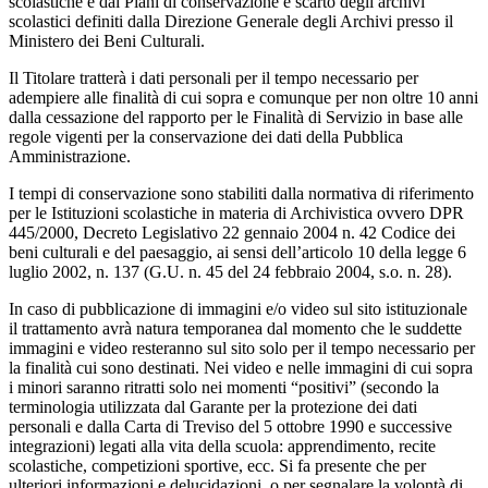
scolastiche e dai Piani di conservazione e scarto degli archivi
scolastici definiti dalla Direzione Generale degli Archivi presso il
Ministero dei Beni Culturali.
Il Titolare tratterà i dati personali per il tempo necessario per
adempiere alle finalità di cui sopra e comunque per non oltre 10 anni
dalla cessazione del rapporto per le Finalità di Servizio in base alle
regole vigenti per la conservazione dei dati della Pubblica
Amministrazione.
I tempi di conservazione sono stabiliti dalla normativa di riferimento
per le Istituzioni scolastiche in materia di Archivistica ovvero DPR
445/2000, Decreto Legislativo 22 gennaio 2004 n. 42 Codice dei
beni culturali e del paesaggio, ai sensi dell’articolo 10 della legge 6
luglio 2002, n. 137 (G.U. n. 45 del 24 febbraio 2004, s.o. n. 28).
In caso di pubblicazione di immagini e/o video sul sito istituzionale
il trattamento avrà natura temporanea dal momento che le suddette
immagini e video resteranno sul sito solo per il tempo necessario per
la finalità cui sono destinati. Nei video e nelle immagini di cui sopra
i minori saranno ritratti solo nei momenti “positivi” (secondo la
terminologia utilizzata dal Garante per la protezione dei dati
personali e dalla Carta di Treviso del 5 ottobre 1990 e successive
integrazioni) legati alla vita della scuola: apprendimento, recite
scolastiche, competizioni sportive, ecc. Si fa presente che per
ulteriori informazioni e delucidazioni, o per segnalare la volontà di