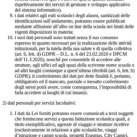
rispettivamente dei servizi di gestione e sviluppo applicativo
del sistema informatico).
i dati relativi agli esiti scolastici degli alunni, sanitizzati delle
identificazioni sull’andamento, potranno essere pubblicati
mediante affissione all’albo on line della scuola nei limiti delle
vigenti disposizioni in materia;
i suoi dati personali sono trattati senza il suo consenso
espresso in quanto necessari per la realizzazione delle attività
istituzionali, per la tutela della sua salute e di quella collettiva
(art. 6, lett. d) GDPR – D.L. n. 6 del 23.02.2020 e DPCM
dell’11.3.2020), nonché per consentirle di accedere alle
strutture, agli uffici ed agli spazi della scrivente
nome scuola
o
ad altri luoghi comunque a quest’ultima riferibili (art. 6, lett. b)
GDPR); il conferimento dei dati per dette finalità è, pertanto,
obbligatorio ed il mancato, parziale o inesatto conferimento
degli stessi potrà avere, come conseguenza, l’impossibilità di
farla accedere ai luoghi di cui innanzi.
2) dati personali per servizi facoltativi:
I dati da Lei forniti potranno essere comunicati a terzi soggetti
che forniscono servizi a questa Istituzione scolastica quali, a
titolo esemplificativo, agenzie di viaggio e strutture ricettive
(esclusivamente in relazione a gite scolastiche, viaggi
d’istruzione e campi scuola, progetti Erasmus, City Camp),