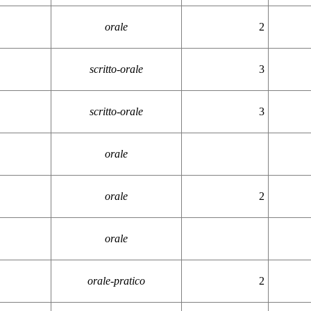
orale
2
scritto-orale
3
scritto-orale
3
orale
orale
2
orale
orale-pratico
2