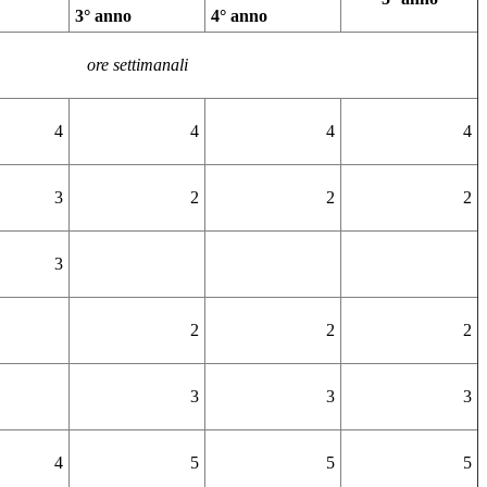
3° anno
4° anno
ore settimanali
4
4
4
4
3
2
2
2
3
2
2
2
3
3
3
4
5
5
5