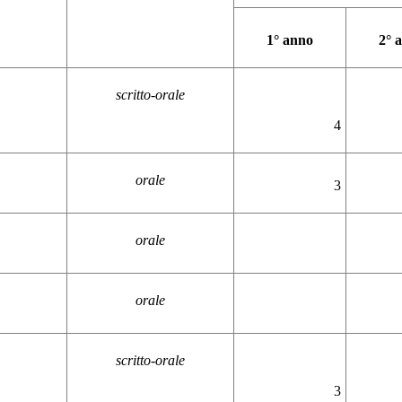
1° anno
2° 
scritto-orale
4
orale
3
orale
orale
scritto-orale
3