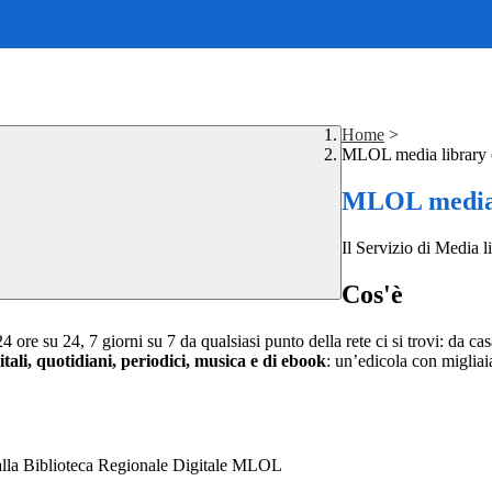
Home
>
MLOL media library 
MLOL media l
Il Servizio di Media 
Cos'è
ore su 24, 7 giorni su 7 da qualsiasi punto della rete ci si trovi: da ca
itali, quotidiani, periodici, musica e di ebook
: un’edicola con migliaia
e alla Biblioteca Regionale Digitale MLOL