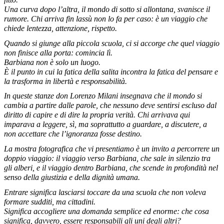
Una curva dopo l’altra, il mondo di sotto si allontana, svanisce il
rumore. Chi arriva fin lassù non lo fa per caso: è un viaggio che
chiede lentezza, attenzione, rispetto.
Quando si giunge alla piccola scuola, ci si accorge che quel viaggio
non finisce alla porta: comincia lì.
Barbiana non è solo un luogo.
È il punto in cui la fatica della salita incontra la fatica del pensare e
la trasforma in libertà e responsabilità.
In queste stanze don Lorenzo Milani insegnava che il mondo si
cambia a partire dalle parole, che nessuno deve sentirsi escluso dal
diritto di capire e di dire la propria verità. Chi arrivava qui
imparava a leggere, sì, ma soprattutto a guardare, a discutere, a
non accettare che l’ignoranza fosse destino.
La mostra fotografica che vi presentiamo è un invito a percorrere un
doppio viaggio: il viaggio verso Barbiana, che sale in silenzio tra
gli alberi, e il viaggio dentro Barbiana, che scende in profondità nel
senso della giustizia e della dignità umana.
Entrare significa lasciarsi toccare da una scuola che non voleva
formare sudditi, ma cittadini.
Significa accogliere una domanda semplice ed enorme: che cosa
significa, davvero, essere responsabili gli uni degli altri?