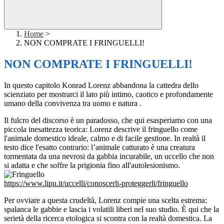
Home
>
NON COMPRATE I FRINGUELLI!
NON COMPRATE I FRINGUELLI!
In questo capitolo Konrad Lorenz abbandona la cattedra dello
scienziato per mostrarci il lato più intimo, caotico e profondamente
umano della convivenza
tra uomo e natura
.
Il fulcro del discorso è un paradosso, che qui esasperiamo con una
piccola inesattezza teorica: Lorenz descrive il fringuello come
l'animale domestico ideale, calmo e di facile gestione. In realtà il
testo dice l'esatto contrario: l’animale catturato è una creatura
tormentata da una nevrosi da gabbia incurabile, un uccello che non
si adatta e che soffre la prigionia fino all'autolesionismo.
https://www.lipu.it/uccelli/conoscerli-proteggerli/fringuello
Per ovviare a questa crudeltà, Lorenz compie una scelta estrema:
spalanca le gabbie e lascia i volatili liberi nel suo studio. È qui che la
serietà della ricerca etologica si scontra con la realtà domestica. La