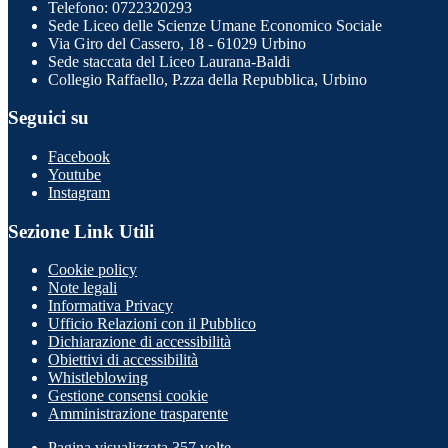
Telefono: 0722320293
Sede Liceo delle Scienze Umane Economico Sociale
Via Giro del Cassero, 18 - 61029 Urbino
Sede staccata del Liceo Laurana-Baldi
Collegio Raffaello, P.zza della Repubblica, Urbino
Seguici su
Facebook
Youtube
Instagram
Sezione Link Utili
Cookie policy
Note legali
Informativa Privacy
Ufficio Relazioni con il Pubblico
Dichiarazione di accessibilità
Obiettivi di accessibilità
Whistleblowing
Gestione consensi cookie
Amministrazione trasparente
Pagina visualizzata
357
volte