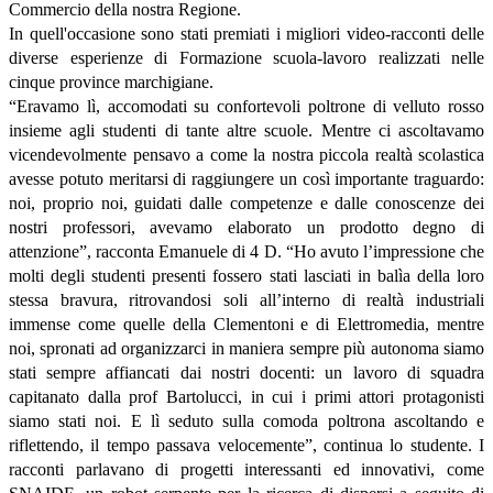
Commercio della nostra Regione.
In quell'occasione sono stati premiati i migliori video-racconti delle
diverse esperienze di Formazione scuola-lavoro realizzati nelle
cinque province marchigiane.
“
Eravamo lì, accomodati su confortevoli poltrone di velluto rosso
insieme agli studenti di tante altre scuole. Mentre ci ascoltavamo
vicendevolmente pensavo a come la nostra piccola realtà scolastica
avesse potuto meritarsi di raggiungere un così importante traguardo:
noi, proprio noi, guidati dalle competenze e dalle conoscenze dei
nostri professori, avevamo elaborato un prodotto degno di
attenzione”, racconta Emanuele di 4 D. “Ho avuto l’impressione che
molti degli studenti presenti fossero stati lasciati in balìa della loro
stessa bravura, ritrovandosi soli all’interno di realtà industriali
immense come quelle della Clementoni e di Elettromedia, mentre
noi, spronati ad organizzarci in maniera sempre più autonoma siamo
stati sempre affiancati dai nostri docenti: un lavoro di squadra
capitanato dalla prof Bartolucci, in cui i primi attori protagonisti
siamo stati noi. E lì seduto sulla comoda poltrona ascoltando e
riflettendo, il tempo passava velocemente”, continua lo studente. I
racconti parlavano di progetti interessanti ed innovativi, come