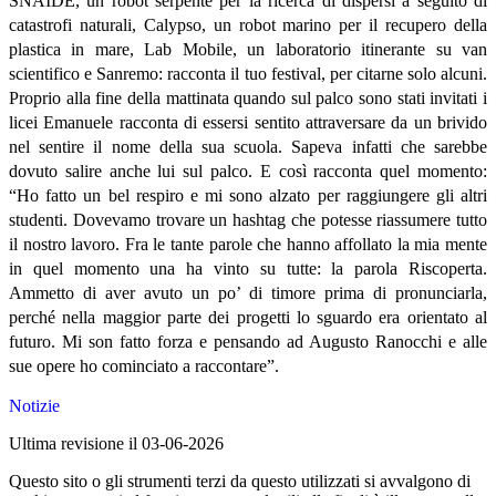
SNAIDE
, un robot serpente per la ricerca di dispersi a seguito di
catastrofi naturali,
Calypso
, un robot marino per il recupero della
plastica in mare,
Lab Mobile
, un laboratorio itinerante su van
scientifico e
Sanremo: racconta il tuo festival,
per citarne solo alcuni.
Proprio alla fine della mattinata quando sul palco sono stati invitati i
licei Emanuele racconta di essersi sentito attraversare da
un brivido
nel sentire il nome della sua scuola. Sapeva infatti che sarebbe
dovuto salire anche lui sul palco. E così racconta quel momento:
“Ho fatto un bel respiro e mi sono alzato per raggiungere gli altri
studenti. Dovevamo trovare un hashtag che potesse riassumere tutto
il nostro lavoro. Fra le tante parole che hanno affollato la mia mente
in quel momento una ha vinto su tutte: la parola
Riscoperta
.
Ammetto di aver avuto un po’ di timore prima di pronunciarla,
perché nella maggior parte dei progetti lo sguardo era orientato al
futuro. Mi son fatto forza e pensando ad Augusto Ranocchi e alle
sue opere ho cominciato a raccontare”.
Notizie
Ultima revisione il 03-06-2026
Questo sito o gli strumenti terzi da questo utilizzati si avvalgono di