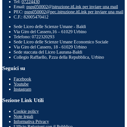
Tel:
07224430
Email:
psps050002@istruzione.it
Link per inviare una mail
PEC:
psps050002@pec.istruzione.it
Link per inviare una mail
C.F.: 82005470412
Sede Liceo delle Scienze Umane - Baldi
Via Giro del Cassero,16 – 61029 Urbino
Telefono: 0722320293
Sede Liceo delle Scienze Umane Economico Sociale
Via Giro del Cassero, 18 - 61029 Urbino
Sede staccata del Liceo Laurana-Baldi
Collegio Raffaello, P.zza della Repubblica, Urbino
Seguici su
Facebook
Youtube
Instagram
Sezione Link Utili
Cookie policy
Note legali
Informativa Privacy
Ufficio Relazioni con il Pubblico