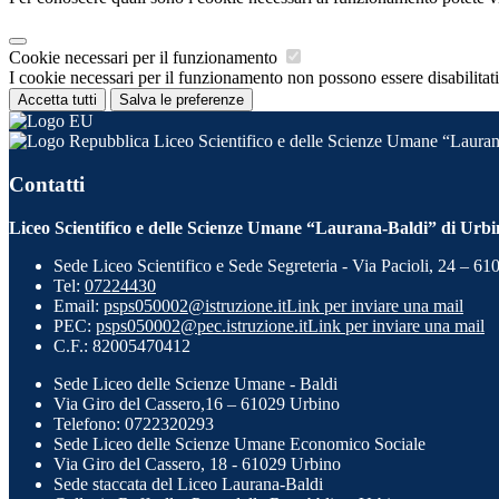
Cookie necessari per il funzionamento
I cookie necessari per il funzionamento non possono essere disabilitati.
Accetta tutti
Salva le preferenze
Liceo Scientifico e delle Scienze Umane “Lauran
Contatti
Liceo Scientifico e delle Scienze Umane “Laurana-Baldi” di Urb
Sede Liceo Scientifico e Sede Segreteria - Via Pacioli, 24 – 6
Tel:
07224430
Email:
psps050002@istruzione.it
Link per inviare una mail
PEC:
psps050002@pec.istruzione.it
Link per inviare una mail
C.F.: 82005470412
Sede Liceo delle Scienze Umane - Baldi
Via Giro del Cassero,16 – 61029 Urbino
Telefono: 0722320293
Sede Liceo delle Scienze Umane Economico Sociale
Via Giro del Cassero, 18 - 61029 Urbino
Sede staccata del Liceo Laurana-Baldi