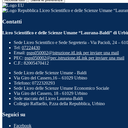
Liceo Scientifico e delle Scienze Umane “Lauran
Contatti
Liceo Scientifico e delle Scienze Umane “Laurana-Baldi” di Urb
Sede Liceo Scientifico e Sede Segreteria - Via Pacioli, 24 – 6
Tel:
07224430
Email:
psps050002@istruzione.it
Link per inviare una mail
PEC:
psps050002@pec.istruzione.it
Link per inviare una mail
C.F.: 82005470412
Sede Liceo delle Scienze Umane - Baldi
Via Giro del Cassero,16 – 61029 Urbino
Telefono: 0722320293
Sede Liceo delle Scienze Umane Economico Sociale
Via Giro del Cassero, 18 - 61029 Urbino
Sede staccata del Liceo Laurana-Baldi
Collegio Raffaello, P.zza della Repubblica, Urbino
Seguici su
Facebook