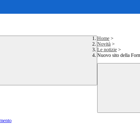
Home
>
Novità
>
Le notizie
>
Nuovo sito della Form
amento