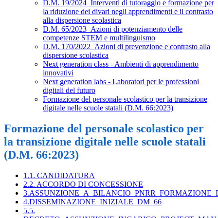
D.M. 19/2024_Interventi di tutoraggio e formazione per
la riduzione dei divari negli apprendimenti e il contrasto
alla dispersione scolastica
D.M. 65/2023_Azioni di potenziamento delle
competenze STEM e multilinguismo
D.M. 170/2022_Azioni di prevenzione e contrasto alla
dispersione scolastica
Next generation class - Ambienti di apprendimento
innovativi
Next generation labs - Laboratori per le professioni
digitali del futuro
Formazione del personale scolastico per la transizione
digitale nelle scuole statali (D.M. 66:2023)
Formazione del personale scolastico per
la transizione digitale nelle scuole statali
(D.M. 66:2023)
1.1. CANDIDATURA
2.2. ACCORDO DI CONCESSIONE
3.ASSUNZIONE_A_BILANCIO_PNRR_FORMAZIONE_
4.DISSEMINAZIONE_INIZIALE_DM_66
5.5.