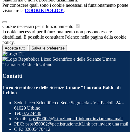
Per conoscere quali sono i cookie necessari al funzionamento potete
visionare la
COOKIE POLICY
.
Cookie necessari per il funzionamento
I cookie necessari per il funzionamento non possono essere
disabilitati. È possibile consultare l'elenco nella pagina della cookie
policy.
Accetta tutti
Salva le preferenze
Liceo Scientifico e delle Scienze Umane
“Laurana-Baldi” di Urbino
Contatti
Liceo Scientifico e delle Scienze Umane “Laurana-Baldi” di
Urbino
Sede Liceo Scientifico e Sede Segreteria - Via Pacioli, 24 –
61029 Urbino
Tel:
07224430
Email:
psps050002@istruzione.it
Link per inviare una mail
PEC:
psps050002@pec.istruzione.it
Link per inviare una mail
C.F.: 82005470412