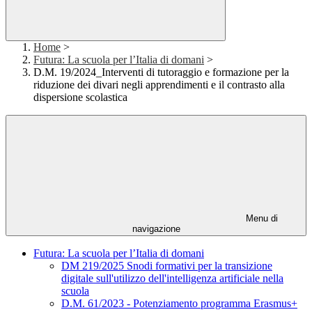
Home
>
Futura: La scuola per l’Italia di domani
>
D.M. 19/2024_Interventi di tutoraggio e formazione per la
riduzione dei divari negli apprendimenti e il contrasto alla
dispersione scolastica
Menu di
navigazione
Futura: La scuola per l’Italia di domani
DM 219/2025 Snodi formativi per la transizione
digitale sull'utilizzo dell'intelligenza artificiale nella
scuola
D.M. 61/2023 - Potenziamento programma Erasmus+