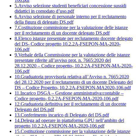
106.pdf
5.Avviso selezione studenti beneficiari concessione sussidi
didattici in comodato d’uso.pdf
6.Avviso selezione di personale interno per il reclutamento
della figura di delegato DS.pdf
7.Costituzione commissione per la valutazione delle istanze
per il reclutamento di un docente delegato DS.pdf
8.Elenco istanze presentate per reclutamento docente delegato
del DS- Codice progetto 10.2.2A-FSEPON-MA-2020-
106.pdf
9.Verbale della Commissione per la valutazione delle istanze
presentate riferite all’avviso prot. n. 7665:2020 del
28.12.2020 – Codice progetto- 10.2.2A-FSEPON-MA-2020-
106.pdf
10.Graduatoria provvisoria relativa all’Avviso n. 7665:2020
del 28.12.2020 per il reclutamento di un docente Delegato del
DS – Codice Progetto- 10.2.2A-FSEPON-MA2020-106.pdf
11.Incarico DSGA – Gestione amministrativa:contabile –
Codice progetto- 0.2.2A-FSEPON-MA-2020-106.pdf
12.Graduatoria definitiva per il reclutamento di un docente
Delegato del DS.pdf
13.Conferimento incarico di Delegato del DS.pdf
14.Delega ad operare in piattaforma GPU nell’ambito del
progetto 10.2.2A-FSEPON-MA-2020-106.pdf
15.Costituzione commissione per la valutazione delle istanze