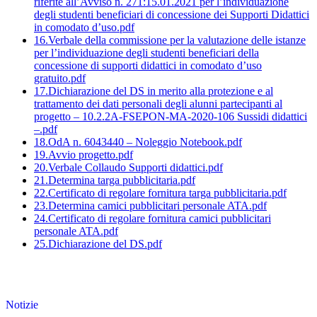
riferite all’Avviso n. 271:15.01.2021 per l’individuazione
degli studenti beneficiari di concessione dei Supporti Didattici
in comodato d’uso.pdf
16.Verbale della commissione per la valutazione delle istanze
per l’individuazione degli studenti beneficiari della
concessione di supporti didattici in comodato d’uso
gratuito.pdf
17.Dichiarazione del DS in merito alla protezione e al
trattamento dei dati personali degli alunni partecipanti al
progetto – 10.2.2A-FSEPON-MA-2020-106 Sussidi didattici
–.pdf
18.OdA n. 6043440 – Noleggio Notebook.pdf
19.Avvio progetto.pdf
20.Verbale Collaudo Supporti didattici.pdf
21.Determina targa pubblicitaria.pdf
22.Certificato di regolare fornitura targa pubblicitaria.pdf
23.Determina camici pubblicitari personale ATA.pdf
24.Certificato di regolare fornitura camici pubblicitari
personale ATA.pdf
25.Dichiarazione del DS.pdf
Notizie