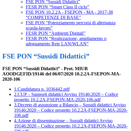
FSE PON “Sussidi Didattici”
FESR PON “Smart Class II ciclo”
FSE PON 10.2.2A - FSEPON - MA - 2017-38
“COMPETENZE DI BASE”
FSE PON “Potenziamento percorsi di alternanza
scuola-lavoro”
FESR PON “Ambienti Digitali”
FESR PON “Realizzazione, ampliamento o
adeguamento Rete LAN/WLAN”
FSE PON “Sussidi Didattici”
FSE PON “Sussidi Didattici” - Prot. MIUR
AOODGEFID/19146 del 06/07/2020
10.2.2A-FSEPON-MA-
2020-106
1.Candidatura n. 1036442.pdf
2.CUP – Supporti didattici Avviso 19146:2020 – Codice
progetto 10.2.2A-FSEPON-MA-2020-106.pdf
3.Decreto di assunzione a Bilancio – Sussidi didattici Avviso
19146:2020 – Codice progetto 10.2.2A-FSEPON-MA-2020-
106.pdf
4.Azione di disseminazione – Sussidi didattici Avviso
19146:2020 – Codice progetto 10.2.2A-FSEPON-MA-2020-