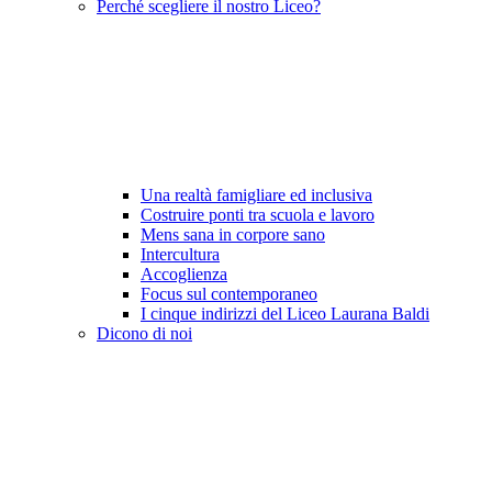
Perché scegliere il nostro Liceo?
Una realtà famigliare ed inclusiva
Costruire ponti tra scuola e lavoro
Mens sana in corpore sano
Intercultura
Accoglienza
Focus sul contemporaneo
I cinque indirizzi del Liceo Laurana Baldi
Dicono di noi