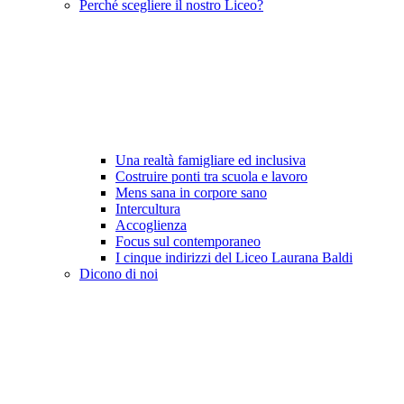
Perché scegliere il nostro Liceo?
Una realtà famigliare ed inclusiva
Costruire ponti tra scuola e lavoro
Mens sana in corpore sano
Intercultura
Accoglienza
Focus sul contemporaneo
I cinque indirizzi del Liceo Laurana Baldi
Dicono di noi