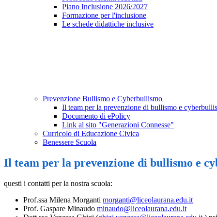
Piano Inclusione 2026/2027
Formazione per l'inclusione
Le schede didattiche inclusive
Prevenzione Bullismo e Cyberbullismo
Il team per la prevenzione di bullismo e cyberbull
Documento di ePolicy
Link al sito "Generazioni Connesse"
Curricolo di Educazione Civica
Benessere Scuola
Il team per la prevenzione di bullismo e c
questi i contatti per la nostra scuola:
Prof.ssa Milena Morganti
morganti@liceolaurana.edu.it
Prof. Gaspare Minaudo
minaudo@liceolaurana.edu.it