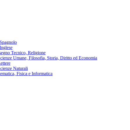
 Spagnolo
Inglese
isegno Tecnico, Religione
cienze Umane, Filosofia, Storia, Diritto ed Economia
ettere
cienze Naturali
matica, Fisica e Informatica