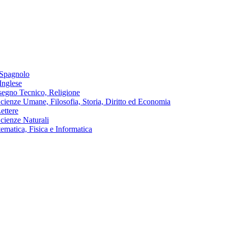
 Spagnolo
Inglese
isegno Tecnico, Religione
cienze Umane, Filosofia, Storia, Diritto ed Economia
ettere
cienze Naturali
matica, Fisica e Informatica