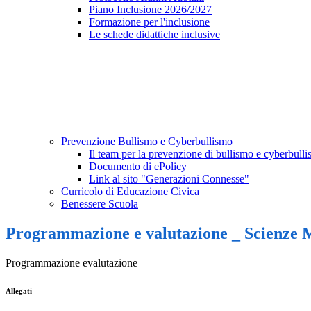
Piano Inclusione 2026/2027
Formazione per l'inclusione
Le schede didattiche inclusive
Prevenzione Bullismo e Cyberbullismo
Il team per la prevenzione di bullismo e cyberbull
Documento di ePolicy
Link al sito "Generazioni Connesse"
Curricolo di Educazione Civica
Benessere Scuola
Programmazione e valutazione _ Scienze 
Programmazione evalutazione
Allegati