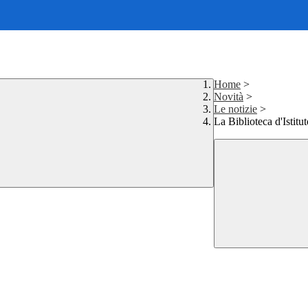
Home
>
Novità
>
Le notizie
>
La Biblioteca d'Istitu