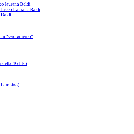
iceo laurana Baldi
 Il Liceo Laurana Baldi
 Baldi
di un “Giuramento”
zzi della 4GLES
un bambino)