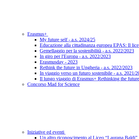
Erasmus+
My future self - a.s. 2024/25
Educazione alla cittadinanza europea EPAS: Il lic
Gemellaggio per la sostenibilità - a.s. 2022/2023
In giro per l'Europa - a.s. 2022/2023
Erasmusday - 2023
Rethink the future in Ungheria - a.s. 2022/2023
In viaggio verso un futuro sostenibile - a.s. 2021/
Il lungo viaggio di Erasmus+ Rethinking the futur
Concorso Mad for Science
Iniziative ed eventi
Un altro riconoscimento al Liceo “Laurana Baldi”