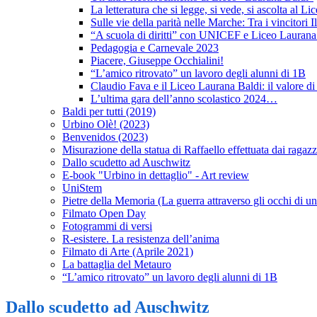
La letteratura che si legge, si vede, si ascolta al L
Sulle vie della parità nelle Marche: Tra i vincitori
“A scuola di diritti” con UNICEF e Liceo Laurana
Pedagogia e Carnevale 2023
Piacere, Giuseppe Occhialini!
“L’amico ritrovato” un lavoro degli alunni di 1B
Claudio Fava e il Liceo Laurana Baldi: il valore 
L’ultima gara dell’anno scolastico 2024…
Baldi per tutti (2019)
Urbino Olè! (2023)
Benvenidos (2023)
Misurazione della statua di Raffaello effettuata dai raga
Dallo scudetto ad Auschwitz
E-book "Urbino in dettaglio" - Art review
UniStem
Pietre della Memoria (La guerra attraverso gli occhi di 
Filmato Open Day
Fotogrammi di versi
R-esistere. La resistenza dell’anima
Filmato di Arte (Aprile 2021)
La battaglia del Metauro
“L’amico ritrovato” un lavoro degli alunni di 1B
Dallo scudetto ad Auschwitz