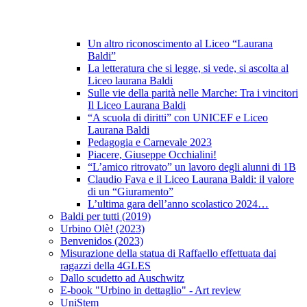
Un altro riconoscimento al Liceo “Laurana
Baldi”
La letteratura che si legge, si vede, si ascolta al
Liceo laurana Baldi
Sulle vie della parità nelle Marche: Tra i vincitori
Il Liceo Laurana Baldi
“A scuola di diritti” con UNICEF e Liceo
Laurana Baldi
Pedagogia e Carnevale 2023
Piacere, Giuseppe Occhialini!
“L’amico ritrovato” un lavoro degli alunni di 1B
Claudio Fava e il Liceo Laurana Baldi: il valore
di un “Giuramento”
L’ultima gara dell’anno scolastico 2024…
Baldi per tutti (2019)
Urbino Olè! (2023)
Benvenidos (2023)
Misurazione della statua di Raffaello effettuata dai
ragazzi della 4GLES
Dallo scudetto ad Auschwitz
E-book "Urbino in dettaglio" - Art review
UniStem