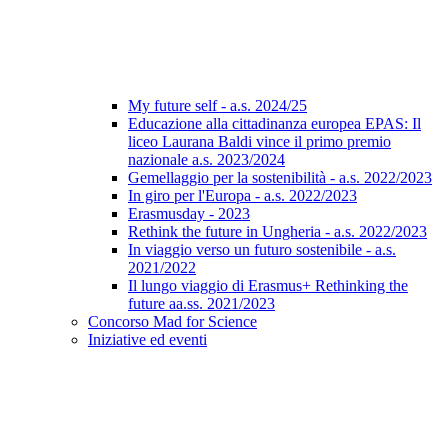
My future self - a.s. 2024/25
Educazione alla cittadinanza europea EPAS: Il
liceo Laurana Baldi vince il primo premio
nazionale a.s. 2023/2024
Gemellaggio per la sostenibilità - a.s. 2022/2023
In giro per l'Europa - a.s. 2022/2023
Erasmusday - 2023
Rethink the future in Ungheria - a.s. 2022/2023
In viaggio verso un futuro sostenibile - a.s.
2021/2022
Il lungo viaggio di Erasmus+ Rethinking the
future aa.ss. 2021/2023
Concorso Mad for Science
Iniziative ed eventi