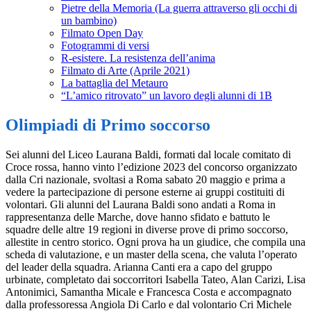
Pietre della Memoria (La guerra attraverso gli occhi di
un bambino)
Filmato Open Day
Fotogrammi di versi
R-esistere. La resistenza dell’anima
Filmato di Arte (Aprile 2021)
La battaglia del Metauro
“L’amico ritrovato” un lavoro degli alunni di 1B
Olimpiadi di Primo soccorso
Sei alunni del Liceo Laurana Baldi, formati dal locale comitato di
Croce rossa, hanno vinto l’edizione 2023 del concorso organizzato
dalla Cri nazionale, svoltasi a Roma sabato 20 maggio e prima a
vedere la partecipazione di persone esterne ai gruppi costituiti di
volontari. Gli alunni del Laurana Baldi sono andati a Roma in
rappresentanza delle Marche, dove hanno sfidato e battuto le
squadre delle altre 19 regioni in diverse prove di primo soccorso,
allestite in centro storico. Ogni prova ha un giudice, che compila una
scheda di valutazione, e un master della scena, che valuta l’operato
del leader della squadra. Arianna Canti era a capo del gruppo
urbinate, completato dai soccorritori Isabella Tateo, Alan Carizi, Lisa
Antonimici, Samantha Micale e Francesca Costa e accompagnato
dalla professoressa Angiola Di Carlo e dal volontario Cri Michele