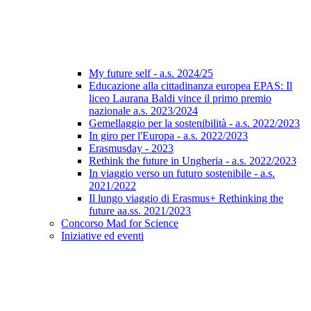
My future self - a.s. 2024/25
Educazione alla cittadinanza europea EPAS: Il
liceo Laurana Baldi vince il primo premio
nazionale a.s. 2023/2024
Gemellaggio per la sostenibilità - a.s. 2022/2023
In giro per l'Europa - a.s. 2022/2023
Erasmusday - 2023
Rethink the future in Ungheria - a.s. 2022/2023
In viaggio verso un futuro sostenibile - a.s.
2021/2022
Il lungo viaggio di Erasmus+ Rethinking the
future aa.ss. 2021/2023
Concorso Mad for Science
Iniziative ed eventi