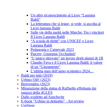
Un altro riconoscimento al Liceo “Laurana
Baldi”
La letteratura che si legge, si vede, si ascolta al
Liceo laurana Baldi
Sulle vie della parità nelle Marche: Tra i vincitori
Il Liceo Laurana Baldi
“A scuola di diritti” con UNICEF e Liceo
Laurana Baldi
Pedagogia e Carnevale 2023
Piacere, Giuseppe Occhialini!
“L’amico ritrovato” un lavoro degli alunni di 1B
Claudio Fava e il Liceo Laurana Baldi: il valore
di un “Giuramento”
L’ultima gara dell’anno scolastico 2024…
Baldi per tutti (2019)
Urbino Olè! (2023)
Benvenidos (2023)
Misurazione della statua di Raffaello effettuata dai
ragazzi della 4GLES
Dallo scudetto ad Auschwitz
E-book "Urbino in dettaglio" - Art review
UniStem