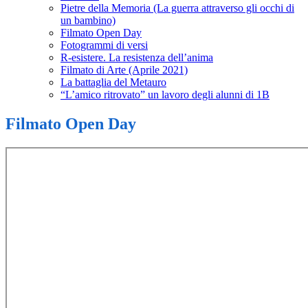
Pietre della Memoria (La guerra attraverso gli occhi di
un bambino)
Filmato Open Day
Fotogrammi di versi
R-esistere. La resistenza dell’anima
Filmato di Arte (Aprile 2021)
La battaglia del Metauro
“L’amico ritrovato” un lavoro degli alunni di 1B
Filmato Open Day