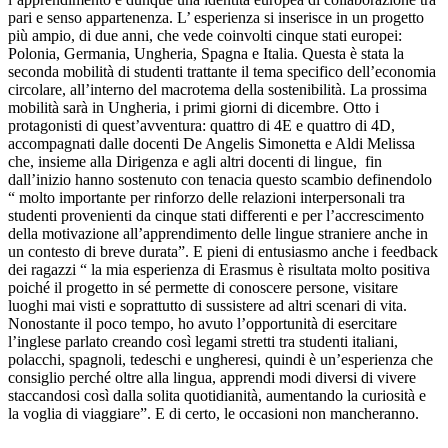
pari e senso appartenenza.
L’ esperienza si inserisce in un progetto
più ampio, di due anni, che vede coinvolti cinque stati europei:
Polonia, Germania, Ungheria, Spagna e Italia. Questa è stata la
seconda mobilità di studenti trattante il tema specifico dell’economia
circolare, all’interno del macrotema della sostenibilità. La prossima
mobilità sarà in Ungheria, i primi giorni di dicembre. Otto i
protagonisti di quest’avventura: quattro di 4E e quattro di 4D,
accompagnati dalle docenti De Angelis Simonetta e Aldi Melissa
che, insieme alla Dirigenza e agli altri docenti di lingue, fin
dall’inizio hanno sostenuto con tenacia questo scambio definendolo
“ molto importante per rinforzo delle relazioni interpersonali tra
studenti provenienti da cinque stati differenti e per l’accrescimento
della motivazione all’apprendimento delle lingue straniere anche in
un contesto di breve durata”. E pieni di entusiasmo anche i feedback
dei ragazzi “ la mia esperienza di Erasmus è risultata molto positiva
poiché il progetto in sé permette di conoscere persone, visitare
luoghi mai visti e soprattutto di sussistere ad altri scenari di vita.
Nonostante il poco tempo, ho avuto l’opportunità di esercitare
l’inglese parlato creando così legami stretti tra studenti italiani,
polacchi, spagnoli, tedeschi e ungheresi, quindi è un’esperienza che
consiglio perché oltre alla lingua, apprendi modi diversi di vivere
staccandosi così dalla solita quotidianità, aumentando la curiosità e
la voglia di viaggiare”. E di certo, le occasioni non mancheranno.