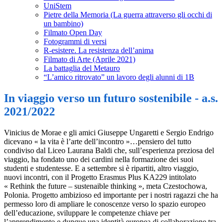
UniStem
Pietre della Memoria (La guerra attraverso gli occhi di
un bambino)
Filmato Open Day
Fotogrammi di versi
R-esistere. La resistenza dell’anima
Filmato di Arte (Aprile 2021)
La battaglia del Metauro
“L’amico ritrovato” un lavoro degli alunni di 1B
In viaggio verso un futuro sostenibile - a.s.
2021/2022
Vinicius de Morae e gli amici Giuseppe Ungaretti e Sergio Endrigo
dicevano « la vita è l’arte dell’incontro »…pensiero del tutto
condiviso dal Liceo Laurana Baldi che, sull’esperienza preziosa del
viaggio, ha fondato uno dei cardini nella formazione dei suoi
studenti e studentesse. E a settembre si è ripartiti, altro viaggio,
nuovi incontri, con il Progetto Erasmus Plus KA229 intitolato
« Rethink the future – sustenaible thinking », meta Czestochowa,
Polonia. Progetto ambizioso ed importante per i nostri ragazzi che ha
permesso loro di ampliare le conoscenze verso lo spazio europeo
dell’educazione, sviluppare le competenze chiave per
l’apprendimento e dunque una identità europea di collaborazione tra