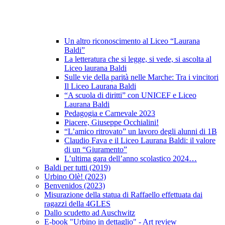
Un altro riconoscimento al Liceo “Laurana
Baldi”
La letteratura che si legge, si vede, si ascolta al
Liceo laurana Baldi
Sulle vie della parità nelle Marche: Tra i vincitori
Il Liceo Laurana Baldi
“A scuola di diritti” con UNICEF e Liceo
Laurana Baldi
Pedagogia e Carnevale 2023
Piacere, Giuseppe Occhialini!
“L’amico ritrovato” un lavoro degli alunni di 1B
Claudio Fava e il Liceo Laurana Baldi: il valore
di un “Giuramento”
L’ultima gara dell’anno scolastico 2024…
Baldi per tutti (2019)
Urbino Olè! (2023)
Benvenidos (2023)
Misurazione della statua di Raffaello effettuata dai
ragazzi della 4GLES
Dallo scudetto ad Auschwitz
E-book "Urbino in dettaglio" - Art review