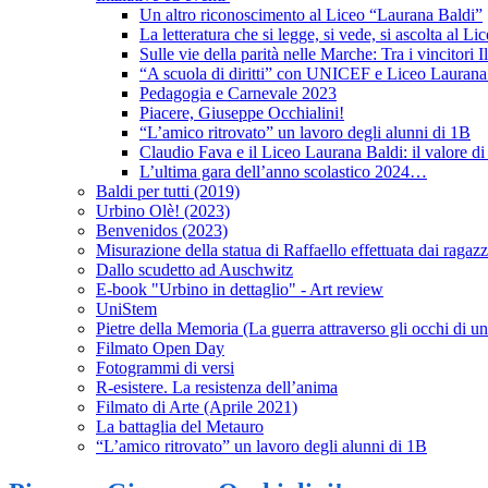
Un altro riconoscimento al Liceo “Laurana Baldi”
La letteratura che si legge, si vede, si ascolta al L
Sulle vie della parità nelle Marche: Tra i vincitori
“A scuola di diritti” con UNICEF e Liceo Laurana
Pedagogia e Carnevale 2023
Piacere, Giuseppe Occhialini!
“L’amico ritrovato” un lavoro degli alunni di 1B
Claudio Fava e il Liceo Laurana Baldi: il valore 
L’ultima gara dell’anno scolastico 2024…
Baldi per tutti (2019)
Urbino Olè! (2023)
Benvenidos (2023)
Misurazione della statua di Raffaello effettuata dai raga
Dallo scudetto ad Auschwitz
E-book "Urbino in dettaglio" - Art review
UniStem
Pietre della Memoria (La guerra attraverso gli occhi di 
Filmato Open Day
Fotogrammi di versi
R-esistere. La resistenza dell’anima
Filmato di Arte (Aprile 2021)
La battaglia del Metauro
“L’amico ritrovato” un lavoro degli alunni di 1B