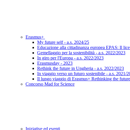
Erasmus+
My future self - a.s. 2024/25
Educazione alla cittadinanza europea EPAS: Il lic
Gemellaggio per la sostenibilità - a.s. 2022/2023
In giro per l'Europa - a.s. 2022/2023
Erasmusday - 2023
Rethink the future in Ungheria - a.s. 2022/2023
In viaggio verso un futuro sostenibile - a.s. 2021/
Il lungo viaggio di Erasmus+ Rethinking the futur
Concorso Mad for Science
Iniziative ed eventi