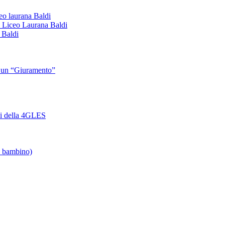
iceo laurana Baldi
 Il Liceo Laurana Baldi
 Baldi
di un “Giuramento”
zzi della 4GLES
un bambino)